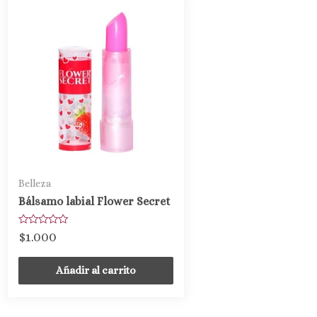
Belleza
Bálsamo labial Flower Secret
Valorado
$
1.000
con
0
de
Añadir al carrito
5