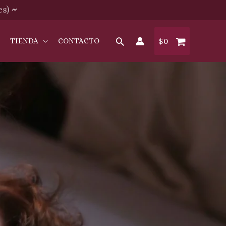
es)
~
O
TIENDA
CONTACTO
$
0