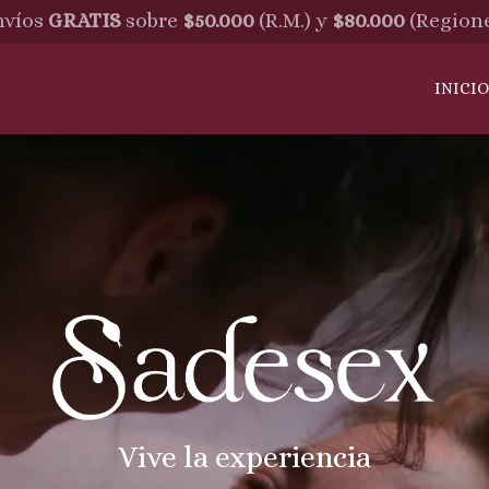
víos
GRATIS
sobre
$50.000
(R.M.) y
$80.000
(Region
INICI
Vive la experiencia