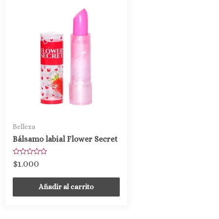
Belleza
Bálsamo labial Flower Secret
Valorado
$
1.000
con
0
de
Añadir al carrito
5