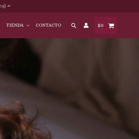
es)
~
O
TIENDA
CONTACTO
$
0