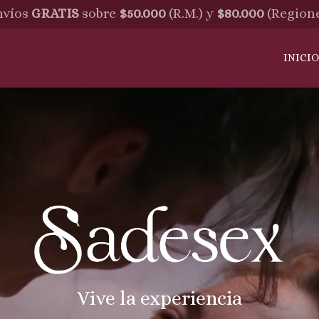
víos
GRATIS
sobre
$50.000
(R.M.) y
$80.000
(Region
INICI
Vive la experiencia