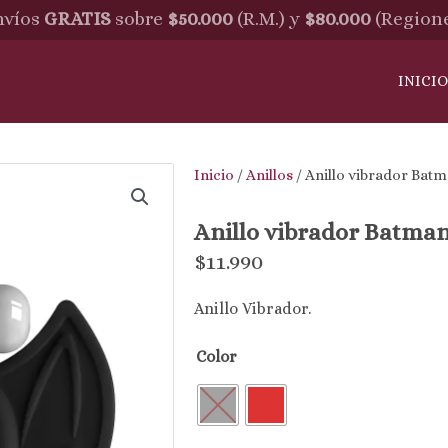
víos
GRATIS
sobre
$50.000
(R.M.) y
$80.000
(Region
INICI
Inicio
/
Anillos
/ Anillo vibrador Bat
Anillo vibrador Batma
$
11.990
Anillo Vibrador.
Color