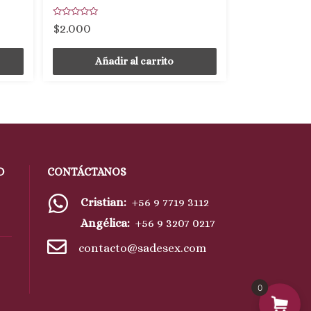
Valorado
$
2.000
con
0
de
5
Añadir al carrito
D
CONTÁCTANOS
Cristian:
+56 9 7719 3112
Angélica:
+56 9 3207 0217
contacto@sadesex.com
0