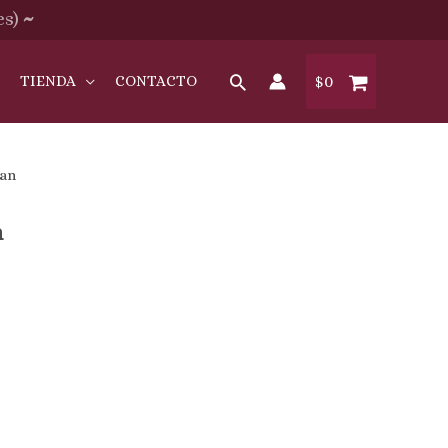
es)
~
O
TIENDA
CONTACTO
$
0
man
n