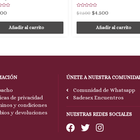
ado
Valorado
000
$
4.500
$
7.500
con
0
de
5
Añadir al carrito
Añadir al carrito
MACIÓN
ÚNETE A NUESTRA COMUNIDA
pacho
Comunidad de Whatsapp
ticas de privacidad
Sadesex Encuentros
inos y condiciones
ios y devoluciones
NUESTRAS REDES SOCIALES