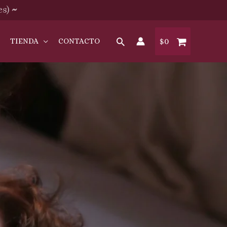
es)
~
O
TIENDA
CONTACTO
$
0