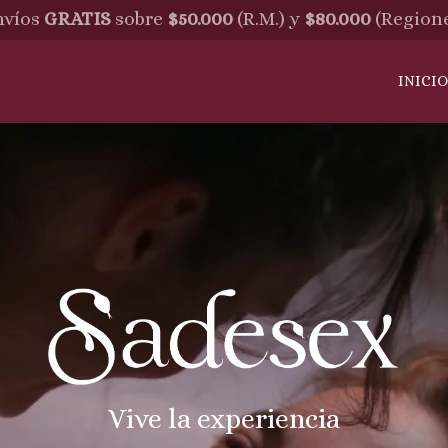
víos
GRATIS
sobre
$50.000
(R.M.) y
$80.000
(Region
INICI
Vive la experiencia